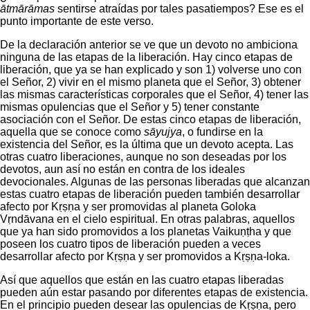
ātmārāmas
sentirse atraídas por tales pasatiempos? Ese es el
punto importante de este verso.
De la declaración anterior se ve que un devoto no ambiciona
ninguna de las etapas de la liberación. Hay cinco etapas de
liberación, que ya se han explicado y son 1) volverse uno con
el Señor, 2) vivir en el mismo planeta que el Señor, 3) obtener
las mismas características corporales que el Señor, 4) tener las
mismas opulencias que el Señor y 5) tener constante
asociación con el Señor. De estas cinco etapas de liberación,
aquella que se conoce como
sāyujya
, o fundirse en la
existencia del Señor, es la última que un devoto acepta. Las
otras cuatro liberaciones, aunque no son deseadas por los
devotos, aun así no están en contra de los ideales
devocionales. Algunas de las personas liberadas que alcanzan
estas cuatro etapas de liberación pueden también desarrollar
afecto por Kṛṣṇa y ser promovidas al planeta Goloka
Vṛndāvana en el cielo espiritual. En otras palabras, aquellos
que ya han sido promovidos a los planetas Vaikuṇṭha y que
poseen los cuatro tipos de liberación pueden a veces
desarrollar afecto por Kṛṣṇa y ser promovidos a Kṛṣṇa-loka.
Así que aquellos que están en las cuatro etapas liberadas
pueden aún estar pasando por diferentes etapas de existencia.
En el principio pueden desear las opulencias de Kṛṣṇa, pero