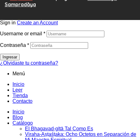
Sampradāya
Sign in
Create an Account
Username or email
*
Contraseña
*
Ingresar
¿Olvidaste tu contraseña?
Menú
Inicio
Leer
Tienda
Contacto
Inicio
Blog
Catálogo
El Bhagavad-gītā Tal Como Es
Viraha-Aṣṭaśṭaka: Ocho Octetos en Separación de
Mi Maestro Espiritual