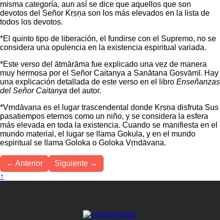
misma categoría, aun así se dice que aquellos que son
devotos del Señor Kṛṣṇa son los más elevados en la lista de
todos los devotos.
*El quinto tipo de liberación, el fundirse con el Supremo, no se
considera una opulencia en la existencia espiritual variada.
*Este verso del ātmārāma fue explicado una vez de manera
muy hermosa por el Señor Caitanya a Sanātana Gosvāmī. Hay
una explicación detallada de este verso en el libro
Enseñanzas
del Señor Caitanya
del autor.
*Vṛndāvana es el lugar trascendental donde Kṛṣṇa disfruta Sus
pasatiempos eternos como un niño, y se considera la esfera
más elevada en toda la existencia. Cuando se manifiesta en el
mundo material, el lugar se llama Gokula, y en el mundo
espiritual se llama Goloka o Goloka Vṛndāvana.
← Anterior
Siguiente →
↑