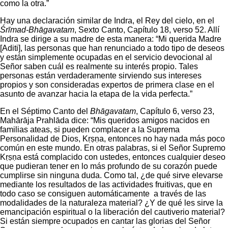
como la otra.”
Hay una declaración similar de Indra, el Rey del cielo, en el
Śrīmad-Bhāgavatam
, Sexto Canto, Capítulo 18, verso 52. Allí
Indra se dirige a su madre de esta manera: “Mi querida Madre
[Aditi], las personas que han renunciado a todo tipo de deseos
y están simplemente ocupadas en el servicio devocional al
Señor saben cuál es realmente su interés propio. Tales
personas están verdaderamente sirviendo sus intereses
propios y son consideradas expertos de primera clase en el
asunto de avanzar hacia la etapa de la vida perfecta.”
En el Séptimo Canto del
Bhāgavatam
, Capítulo 6, verso 23,
Mahārāja Prahlāda dice: “Mis queridos amigos nacidos en
familias ateas, si pueden complacer a la Suprema
Personalidad de Dios, Kṛṣṇa, entonces no hay nada más poco
común en este mundo. En otras palabras, si el Señor Supremo
Kṛṣṇa está complacido con ustedes, entonces cualquier deseo
que pudieran tener en lo más profundo de su corazón puede
cumplirse sin ninguna duda. Como tal, ¿de qué sirve elevarse
mediante los resultados de las actividades fruitivas, que en
todo caso se consiguen automáticamente a través de las
modalidades de la naturaleza material? ¿Y de qué les sirve la
emancipación espiritual o la liberación del cautiverio material?
Si están siempre ocupados en cantar las glorias del Señor