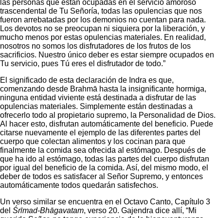
las personas que están ocupadas en el servicio amoroso
trascendental de Tu Señoría, todas las opulencias que nos
fueron arrebatadas por los demonios no cuentan para nada.
Los devotos no se preocupan ni siquiera por la liberación, y
mucho menos por estas opulencias materiales. En realidad,
nosotros no somos los disfrutadores de los frutos de los
sacrificios. Nuestro único deber es estar siempre ocupados en
Tu servicio, pues Tú eres el disfrutador de todo.”
El significado de esta declaración de Indra es que,
comenzando desde Brahmā hasta la insignificante hormiga,
ninguna entidad viviente está destinada a disfrutar de las
opulencias materiales. Simplemente están destinadas a
ofrecerlo todo al propietario supremo, la Personalidad de Dios.
Al hacer esto, disfrutan automáticamente del beneficio. Puede
citarse nuevamente el ejemplo de las diferentes partes del
cuerpo que colectan alimentos y los cocinan para que
finalmente la comida sea ofrecida al estómago. Después de
que ha ido al estómago, todas las partes del cuerpo disfrutan
por igual del beneficio de la comida. Así, del mismo modo, el
deber de todos es satisfacer al Señor Supremo, y entonces
automáticamente todos quedarán satisfechos.
Un verso similar se encuentra en el Octavo Canto, Capítulo 3
del
Śrīmad-Bhāgavatam
, verso 20. Gajendra dice allí, “Mi