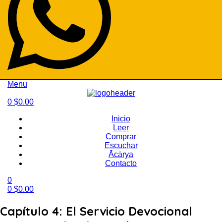
Menu
0
$
0.00
Inicio
Leer
Comprar
Escuchar
Ācārya
Contacto
0
0
$
0.00
Capítulo 4: El Servicio Devocional