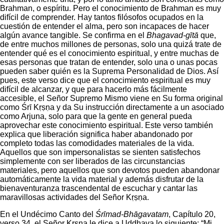
Brahman, o espíritu. Pero el conocimiento de Brahman es muy
difícil de comprender. Hay tantos filósofos ocupados en la
cuestión de entender el alma, pero son incapaces de hacer
algún avance tangible. Se confirma en el
Bhagavad-gītā
que,
de entre muchos millones de personas, solo una quizá trate de
entender qué es el conocimiento espiritual, y entre muchas de
esas personas que tratan de entender, solo una o unas pocas
pueden saber quién es la Suprema Personalidad de Dios. Así
pues, este verso dice que el conocimiento espiritual es muy
difícil de alcanzar, y que para hacerlo más fácilmente
accesible, el Señor Supremo
Mismo viene en Su forma original
como Śrī Kṛṣṇa y da Su instrucción directamente a un asociado
como Arjuna, solo para que la gente en general pueda
aprovechar este conocimiento espiritual. Este verso también
explica que liberación significa haber abandonado por
completo todas las comodidades materiales de la vida.
Aquellos que son impersonalistas se sienten satisfechos
simplemente con ser liberados de las circunstancias
materiales, pero aquellos que son devotos pueden abandonar
automáticamente la vida material y además disfrutar de la
bienaventuranza trascendental de escuchar y cantar las
maravillosas actividades del Señor Kṛṣṇa.
En el Undécimo Canto del
Śrīmad-Bhāgavatam
, Capítulo 20,
verso 34, el Señor Kṛṣṇa le dice a Uddhava lo siguiente: “Mi