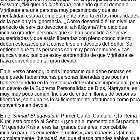
Gosvāmī, “Mi querido
brāhmaṇa
, entiendo que el demonio
Vṛtrāsura era una persona muy pecaminosa y que su
mentalidad estaba completamente absorta en las modalidades
de la pasión y la ignorancia. ¿Cómo desarrolló él un nivel tan
perfecto de servicio devocional a Nārāyaṇa? He oído que
incluso grandes personas que se han sometido a severas
austeridades y que están liberadas con pleno conocimiento
deben esforzarse para convertirse en devotos del Señor. Se
entiende que tales personas son muy poco comunes y casi
nunca vistas, ¡así que estoy sorprendido de que Vṛtrāsura se
haya convertido en tal gran devoto!”
En el verso anterior, lo más importante que debe notarse es
que puede haber muchas personas liberadas que podrían
haberse fundido en la existencia del Brahman impersonal, pero
un devoto de la Suprema Personalidad de Dios, Nārāyaṇa, es
muy, muy poco común. Incluso de entre millones de personas
liberadas, solo una es lo suficientemente afortunada como para
convertirse en devota.
En el
Śrīmad-Bhāgavatam
, Primer Canto, Capítulo 7, la Reina
Kuntī está orando al Señor Kṛṣṇa en el momento de Su partida:
“Mi querido Kṛṣṇa, eres tan grande que eres inconcebible
incluso para los eminentes eruditos y
paramahaṁsas
[almas
completamente liberadas]. Así que si esos grandes sabios, que