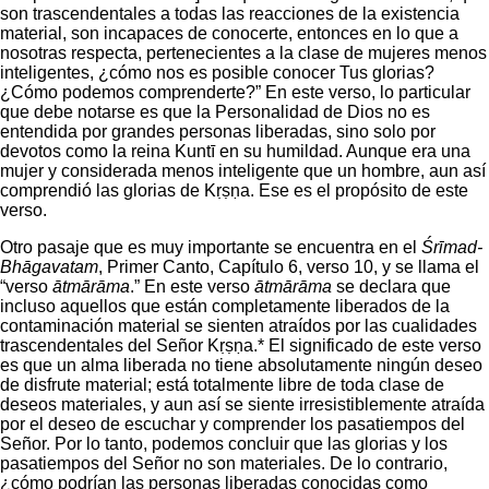
son trascendentales a todas las reacciones de la existencia
material, son incapaces de conocerte, entonces en lo que a
nosotras respecta, pertenecientes a la clase de mujeres menos
inteligentes, ¿cómo nos es posible conocer Tus glorias?
¿Cómo podemos comprenderte?” En este verso, lo particular
que debe notarse es que la Personalidad de Dios no es
entendida por grandes personas liberadas, sino solo por
devotos como la reina Kuntī en su humildad. Aunque era una
mujer y considerada menos inteligente que un hombre, aun así
comprendió las glorias de Kṛṣṇa. Ese es el propósito de este
verso.
Otro pasaje que es muy importante se encuentra en el
Śrīmad-
Bhāgavatam
, Primer Canto, Capítulo 6, verso 10, y se llama el
“verso
ātmārāma
.” En este verso
ātmārāma
se declara que
incluso aquellos que están completamente liberados de la
contaminación material se sienten atraídos por las cualidades
trascendentales del Señor Kṛṣṇa.* El significado de este verso
es que un alma liberada no tiene absolutamente ningún deseo
de disfrute material; está totalmente libre de toda clase de
deseos materiales, y aun así se siente irresistiblemente atraída
por el deseo de escuchar y comprender los pasatiempos del
Señor. Por lo tanto, podemos concluir que las glorias y los
pasatiempos del Señor no son materiales. De lo contrario,
¿cómo podrían las personas liberadas conocidas como