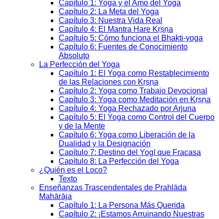
Capítulo 1: Yoga y el Amo del Yoga
Capítulo 2: La Meta del Yoga
Capítulo 3: Nuestra Vida Real
Capítulo 4: El Mantra Hare Kṛṣṇa
Capítulo 5: Cómo funciona el Bhakti-yoga
Capítulo 6: Fuentes de Conocimiento
Absoluto
La Perfección del Yoga
Capítulo 1: El Yoga como Restablecimiento
de las Relaciones con Kṛṣṇa
Capítulo 2: Yoga como Trabajo Devocional
Capítulo 3: Yoga como Meditación en Kṛṣṇa
Capítulo 4: Yoga Rechazado por Arjuna
Capítulo 5: El Yoga como Control del Cuerpo
y de la Mente
Capítulo 6: Yoga como Liberación de la
Dualidad y la Designación
Capítulo 7: Destino del Yogī que Fracasa
Capítulo 8: La Perfección del Yoga
¿Quién es el Loco?
Texto
Enseñanzas Trascendentales de Prahlāda
Mahārāja
Capítulo 1: La Persona Más Querida
Capítulo 2: ¡Estamos Arruinando Nuestras