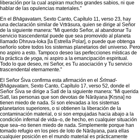
liberación por la cual aspiran muchos grandes sabios, ni que
hablar de las opulencias materiales.”
En el
Bhāgavatam
, Sexto Canto, Capítulo 11, verso 23, hay
una declaración similar de Vṛtrāsura, quien se dirige al Señor
de la siguiente manera: “Mi querido Señor, al abandonar Tu
servicio trascendental puede que sea promovido al planeta
llamado Dhruva-loka [la Estrella Polar], o puede que obtenga
señorío sobre todos los sistemas planetarios del universo. Pero
no aspiro a esto. Tampoco deseo las perfecciones místicas de
la práctica de
yoga
, ni aspiro a la emancipación espiritual.
Todo lo que deseo, mi Señor, es Tu asociación y Tu servicio
trascendental eternamente.”
El Señor Śiva confirma esta afirmación en el
Śrīmad-
Bhāgavatam
, Sexto Canto, Capítulo 17, verso 52, donde el
Señor Śiva se dirige a Satī de la siguiente manera: “Mi querida
Satī, las personas que son devotas de Nārāyaṇa [Kṛṣṇa] no
tienen miedo de nada. Si son elevadas a los sistemas
planetarios superiores, o si obtienen la liberación de la
contaminación material, o si son empujadas hacia abajo a la
condición infernal de vida–o, de hecho, en cualquier situación
que sea–no tienen miedo de nada. Simplemente porque han
tomado refugio en los pies de loto de Nārāyaṇa, para ellas
cualquier posición en el mundo material es prácticamente