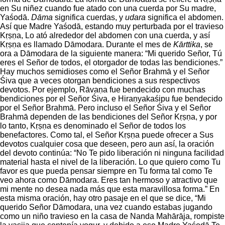
en Su niñez cuando fue atado con una cuerda por Su madre,
Yaśodā.
Dāma
significa cuerdas, y
udara
significa el abdomen.
Así que Madre Yaśodā, estando muy perturbada por el travieso
Kṛṣṇa, Lo ató alrededor del abdomen con una cuerda, y así
Kṛṣṇa es llamado Dāmodara. Durante el mes de
Kārttika
, se
ora a Dāmodara de la siguiente manera: “Mi querido Señor, Tú
eres el Señor de todos, el otorgador de todas las bendiciones.”
Hay muchos semidioses como el Señor Brahmā y el Señor
Śiva que a veces otorgan bendiciones a sus respectivos
devotos. Por ejemplo, Rāvaṇa fue bendecido con muchas
bendiciones por el Señor Śiva, e Hiraṇyakaśipu fue bendecido
por el Señor Brahmā. Pero incluso el Señor Śiva y el Señor
Brahmā dependen de las bendiciones del Señor Kṛṣṇa, y por
lo tanto, Kṛṣṇa es denominado el Señor de todos los
benefactores. Como tal, el Señor Kṛṣṇa puede ofrecer a Sus
devotos cualquier cosa que deseen, pero aun así, la oración
del devoto continúa: “No Te pido liberación ni ninguna facilidad
material hasta el nivel de la liberación. Lo que quiero como Tu
favor es que pueda pensar siempre en Tu forma tal como Te
veo ahora como Dāmodara. Eres tan hermoso y atractivo que
mi mente no desea nada más que esta maravillosa forma.” En
esta misma oración, hay otro pasaje en el que se dice, “Mi
querido Señor Dāmodara, una vez cuando estabas jugando
como un niño travieso en la casa de Nanda Mahārāja, rompiste