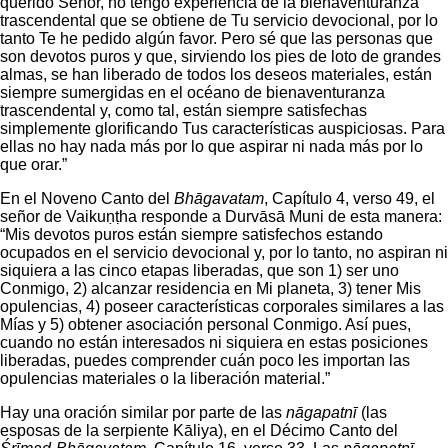
querido Señor, no tengo experiencia de la bienaventuranza
trascendental que se obtiene de Tu servicio devocional, por lo
tanto Te he pedido algún favor. Pero sé que las personas que
son devotos puros y que, sirviendo los pies de loto de grandes
almas, se han liberado de todos los deseos materiales, están
siempre sumergidas en el océano de bienaventuranza
trascendental y, como tal, están siempre satisfechas
simplemente glorificando Tus características auspiciosas. Para
ellas no hay nada más por lo que aspirar ni nada más por lo
que orar.”
En el Noveno Canto del
Bhāgavatam
, Capítulo 4, verso 49, el
señor de Vaikuṇṭha responde a Durvāsā Muni de esta manera:
“Mis devotos puros están siempre satisfechos estando
ocupados en el servicio devocional y, por lo tanto, no aspiran ni
siquiera a las cinco etapas liberadas, que son 1) ser uno
Conmigo, 2) alcanzar residencia en Mi planeta, 3) tener Mis
opulencias, 4) poseer características corporales similares a las
Mías y 5) obtener asociación personal Conmigo. Así pues,
cuando no están interesados ni siquiera en estas posiciones
liberadas, puedes comprender cuán poco les importan las
opulencias materiales o la liberación material.”
Hay una oración similar por parte de las
nāgapatnī
(las
esposas de la serpiente Kāliya), en el Décimo Canto del