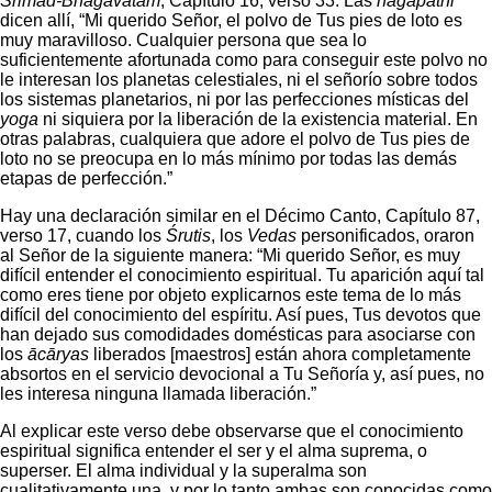
Śrīmad-Bhāgavatam
, Capítulo 16, verso 33. Las
nāgapatnī
dicen allí, “Mi querido Señor, el polvo de Tus pies de loto es
muy maravilloso. Cualquier persona que sea lo
suficientemente afortunada como para conseguir este polvo no
le interesan los planetas celestiales, ni el señorío sobre todos
los sistemas planetarios, ni por las perfecciones místicas del
yoga
ni siquiera por la liberación de la existencia material. En
otras palabras, cualquiera que adore el polvo de Tus pies de
loto no se preocupa en lo más mínimo por todas las demás
etapas de perfección.”
Hay una declaración similar en el Décimo Canto, Capítulo 87,
verso 17, cuando los
Śrutis
, los
Vedas
personificados, oraron
al Señor de la siguiente manera: “Mi querido Señor, es muy
difícil entender el conocimiento espiritual. Tu aparición aquí tal
como eres tiene por objeto explicarnos este tema de lo más
difícil del conocimiento del espíritu. Así pues, Tus devotos que
han dejado sus comodidades domésticas para asociarse con
los
ācāryas
liberados [maestros] están ahora completamente
absortos en el servicio devocional a Tu Señoría y, así pues, no
les interesa ninguna llamada liberación.”
Al explicar este verso debe observarse que el conocimiento
espiritual significa entender el ser y el alma suprema, o
superser. El alma individual y la superalma son
cualitativamente una, y por lo tanto ambas son conocidas como