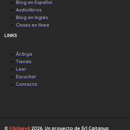
Blog en Español
Audiolibros
Blog en Inglés
Clases en línea
LINKS
Ācārya
Tienda
Leer
Escuchar
Contacto
©
Vāṇīsevā
2026. Un proyecto de
Śrī Caitanya