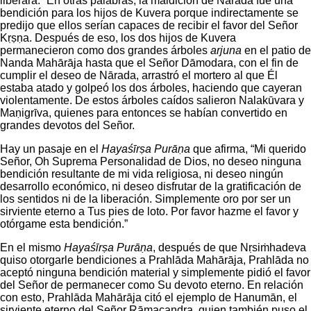
liberará.” En otras palabras, la maldición de Nārada fue una
bendición para los hijos de Kuvera porque indirectamente se
predijo que ellos serían capaces de recibir el favor del Señor
Kṛṣṇa. Después de eso, los dos hijos de Kuvera
permanecieron como dos grandes árboles
arjuna
en el patio de
Nanda Mahārāja hasta que el Señor Dāmodara, con el fin de
cumplir el deseo de Nārada, arrastró el mortero al que Él
estaba atado y golpeó los dos árboles, haciendo que cayeran
violentamente. De estos árboles caídos salieron Nalakūvara y
Maṇigrīva, quienes para entonces se habían convertido en
grandes devotos del Señor.
Hay un pasaje en el
Hayaśīrṣa Purāṇa
que afirma, “Mi querido
Señor, Oh Suprema Personalidad de Dios, no deseo ninguna
bendición resultante de mi vida religiosa, ni deseo ningún
desarrollo económico, ni deseo disfrutar de la gratificación de
los sentidos ni de la liberación. Simplemente oro por ser un
sirviente eterno a Tus pies de loto. Por favor hazme el favor y
otórgame esta bendición.”
En el mismo
Hayaśīrṣa Purāṇa
, después de que Nṛsiṁhadeva
quiso otorgarle bendiciones a Prahlāda Mahārāja, Prahlāda no
aceptó ninguna bendición material y simplemente pidió el favor
del Señor de permanecer como Su devoto eterno. En relación
con esto, Prahlāda Mahārāja citó el ejemplo de Hanumān, el
sirviente eterno del Señor Rāmacandra, quien también puso el