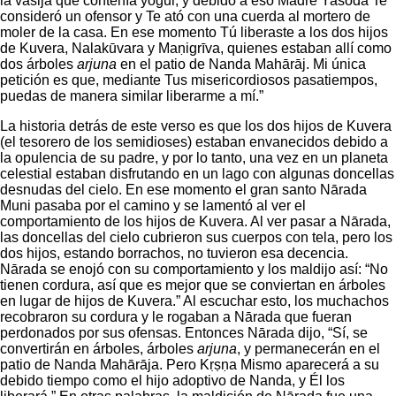
la vasija que contenía yogur, y debido a eso Madre Yaśodā Te
consideró un ofensor y Te ató con una cuerda al mortero de
moler de la casa. En ese momento Tú liberaste a los dos hijos
de Kuvera, Nalakūvara y Maṇigrīva, quienes estaban allí como
dos árboles
arjuna
en el patio de Nanda Mahārāj. Mi única
petición es que, mediante Tus misericordiosos pasatiempos,
puedas de manera similar liberarme a mí.”
La historia detrás de este verso es que los dos hijos de Kuvera
(el tesorero de los semidioses) estaban envanecidos debido a
la opulencia de su padre, y por lo tanto, una vez en un planeta
celestial estaban disfrutando en un lago con algunas doncellas
desnudas del cielo. En ese momento el gran santo Nārada
Muni pasaba por el camino y se lamentó al ver el
comportamiento de los hijos de Kuvera. Al ver pasar a Nārada,
las doncellas del cielo cubrieron sus cuerpos con tela, pero los
dos hijos, estando borrachos, no tuvieron esa decencia.
Nārada se enojó con su comportamiento y los maldijo así: “No
tienen cordura, así que es mejor que se conviertan en árboles
en lugar de hijos de Kuvera.” Al escuchar esto, los muchachos
recobraron su cordura y le rogaban a Nārada que fueran
perdonados por sus ofensas. Entonces Nārada dijo, “Sí, se
convertirán en árboles, árboles
arjuna
, y permanecerán en el
patio de Nanda Mahārāja. Pero Kṛṣṇa Mismo aparecerá a su
debido tiempo como el hijo adoptivo de Nanda, y Él los