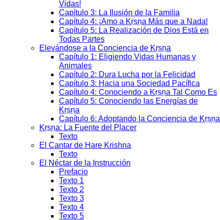
Vidas!
Capítulo 3: La Ilusión de la Familia
Capítulo 4: ¡Amo a Kṛṣṇa Más que a Nada!
Capítulo 5: La Realización de Dios Está en
Todas Partes
Elevándose a la Conciencia de Kṛṣṇa
Capítulo 1: Eligiendo Vidas Humanas y
Animales
Capítulo 2: Dura Lucha por la Felicidad
Capítulo 3: Hacia una Sociedad Pacífica
Capítulo 4: Conociendo a Kṛṣṇa Tal Como Es
Capítulo 5: Conociendo las Energías de
Kṛṣṇa
Capítulo 6: Adoptando la Conciencia de Kṛṣṇa
Kṛṣṇa: La Fuente del Placer
Texto
El Cantar de Hare Krishna
Texto
El Néctar de la Instrucción
Prefacio
Texto 1
Texto 2
Texto 3
Texto 4
Texto 5