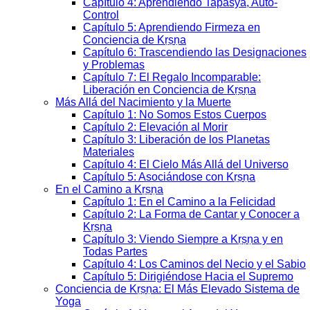
Capítulo 4: Aprendiendo Tapasya, Auto-
Control
Capítulo 5: Aprendiendo Firmeza en
Conciencia de Kṛṣṇa
Capítulo 6: Trascendiendo las Designaciones
y Problemas
Capítulo 7: El Regalo Incomparable:
Liberación en Conciencia de Kṛṣṇa
Más Allá del Nacimiento y la Muerte
Capítulo 1: No Somos Estos Cuerpos
Capítulo 2: Elevación al Morir
Capítulo 3: Liberación de los Planetas
Materiales
Capítulo 4: El Cielo Más Allá del Universo
Capítulo 5: Asociándose con Kṛṣṇa
En el Camino a Kṛṣṇa
Capítulo 1: En el Camino a la Felicidad
Capítulo 2: La Forma de Cantar y Conocer a
Kṛṣṇa
Capítulo 3: Viendo Siempre a Kṛṣṇa y en
Todas Partes
Capítulo 4: Los Caminos del Necio y el Sabio
Capítulo 5: Dirigiéndose Hacia el Supremo
Conciencia de Kṛṣṇa: El Más Elevado Sistema de
Yoga