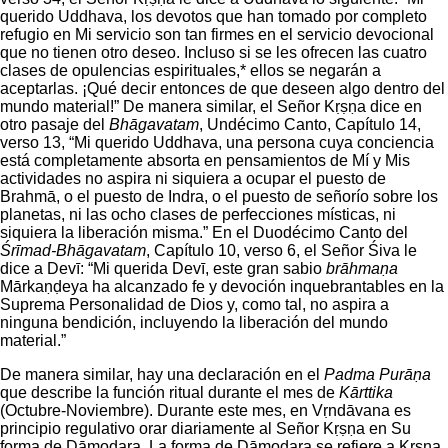
querido Uddhava, los devotos que han tomado por completo
refugio en Mi servicio son tan firmes en el servicio devocional
que no tienen otro deseo. Incluso si se les ofrecen las cuatro
clases de opulencias espirituales,* ellos se negarán a
aceptarlas. ¡Qué decir entonces de que deseen algo dentro del
mundo material!” De manera similar, el Señor Kṛṣṇa dice en
otro pasaje del
Bhāgavatam
, Undécimo Canto, Capítulo 14,
verso 13, “Mi querido Uddhava, una persona cuya conciencia
está completamente absorta en pensamientos de Mí y Mis
actividades no aspira ni siquiera a ocupar el puesto de
Brahmā, o el puesto de Indra, o el puesto de señorío sobre los
planetas, ni las ocho clases de perfecciones místicas, ni
siquiera la liberación misma.” En el Duodécimo Canto del
Śrīmad-Bhāgavatam
, Capítulo 10, verso 6, el Señor Śiva le
dice a Devī: “Mi querida Devī, este gran sabio
brāhmaṇa
Mārkaṇḍeya ha alcanzado fe y devoción inquebrantables en la
Suprema Personalidad de Dios y, como tal, no aspira a
ninguna bendición, incluyendo la liberación del mundo
material.”
De manera similar, hay una declaración en el
Padma Purāṇa
que describe la función ritual durante el mes de
Kārttika
(Octubre-Noviembre). Durante este mes, en Vṛndāvana es
principio regulativo orar diariamente al Señor Kṛṣṇa en Su
forma de Dāmodara. La forma de Dāmodara se refiere a Kṛṣṇa