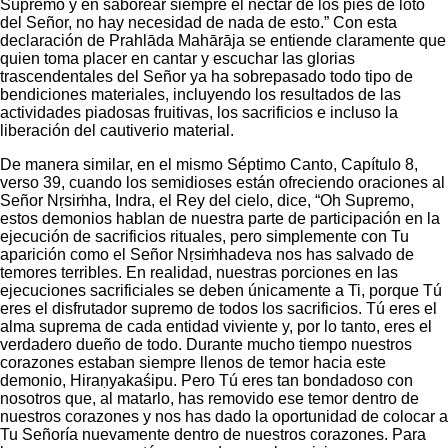
Supremo y en saborear siempre el néctar de los pies de loto
del Señor, no hay necesidad de nada de esto.” Con esta
declaración de Prahlāda Mahārāja se entiende claramente que
quien toma placer en cantar y escuchar las glorias
trascendentales del Señor ya ha sobrepasado todo tipo de
bendiciones materiales, incluyendo los resultados de las
actividades piadosas fruitivas, los sacrificios e incluso la
liberación del cautiverio material.
De manera similar, en el mismo Séptimo Canto, Capítulo 8,
verso 39, cuando los semidioses están ofreciendo oraciones al
Señor Nṛsiṁha, Indra, el Rey del cielo, dice, “Oh Supremo,
estos demonios hablan de nuestra parte de participación en la
ejecución de sacrificios rituales, pero simplemente con Tu
aparición como el Señor Nṛsiṁhadeva nos has salvado de
temores terribles. En realidad, nuestras porciones en las
ejecuciones sacrificiales se deben únicamente a Ti, porque Tú
eres el disfrutador supremo de todos los sacrificios. Tú eres el
alma suprema de cada entidad viviente y, por lo tanto, eres el
verdadero dueño de todo. Durante mucho tiempo nuestros
corazones estaban siempre llenos de temor hacia este
demonio, Hiraṇyakaśipu. Pero Tú eres tan bondadoso con
nosotros que, al matarlo, has removido ese temor dentro de
nuestros corazones y nos has dado la oportunidad de colocar a
Tu Señoría nuevamente dentro de nuestros corazones. Para