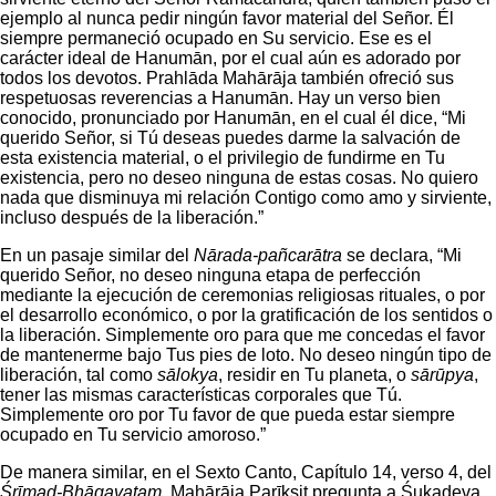
ejemplo al nunca pedir ningún favor material del Señor. Él
siempre permaneció ocupado en Su servicio. Ese es el
carácter ideal de Hanumān, por el cual aún es adorado por
todos los devotos. Prahlāda Mahārāja también ofreció sus
respetuosas reverencias a Hanumān. Hay un verso bien
conocido, pronunciado por Hanumān, en el cual él dice, “Mi
querido Señor, si Tú deseas puedes darme la salvación de
esta existencia material, o el privilegio de fundirme en Tu
existencia, pero no deseo ninguna de estas cosas. No quiero
nada que disminuya mi relación Contigo como amo y sirviente,
incluso después de la liberación.”
En un pasaje similar del
Nārada-pañcarātra
se declara, “Mi
querido Señor, no deseo ninguna etapa de perfección
mediante la ejecución de ceremonias religiosas rituales, o por
el desarrollo económico, o por la gratificación de los sentidos o
la liberación. Simplemente oro para que me concedas el favor
de mantenerme bajo Tus pies de loto. No deseo ningún tipo de
liberación, tal como
sālokya
, residir en Tu planeta, o
sārūpya
,
tener las mismas características corporales que Tú.
Simplemente oro por Tu favor de que pueda estar siempre
ocupado en Tu servicio amoroso.”
De manera similar, en el Sexto Canto, Capítulo 14, verso 4, del
Śrīmad-Bhāgavatam
, Mahārāja Parīkṣit pregunta a Śukadeva