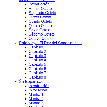
Introducción
Primer Octeto
Segundo Octeto
Tercer Octeto
Cuarto Octeto
Quinto Octeto
Sexto Octeto
Séptimo Octeto
Octavo Octeto
Rāja-vidyā: El Rey del Conocimiento
Capítulo 1
Capítulo 2
Capítulo 3
Capítulo 4
Capítulo 5
Capítulo 6
Capítulo 7
Capítulo 8
Śrī Īśopaniṣad
Introducción
Invocación
Mantra 1
Mantra 2
Mantra 3