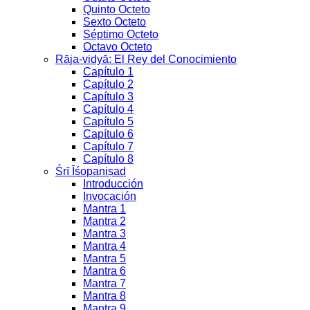
Quinto Octeto
Sexto Octeto
Séptimo Octeto
Octavo Octeto
Rāja-vidyā: El Rey del Conocimiento
Capítulo 1
Capítulo 2
Capítulo 3
Capítulo 4
Capítulo 5
Capítulo 6
Capítulo 7
Capítulo 8
Śrī Īśopaniṣad
Introducción
Invocación
Mantra 1
Mantra 2
Mantra 3
Mantra 4
Mantra 5
Mantra 6
Mantra 7
Mantra 8
Mantra 9