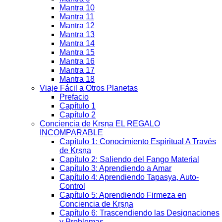
Mantra 10
Mantra 11
Mantra 12
Mantra 13
Mantra 14
Mantra 15
Mantra 16
Mantra 17
Mantra 18
Viaje Fácil a Otros Planetas
Prefacio
Capítulo 1
Capítulo 2
Conciencia de Kṛṣṇa EL REGALO
INCOMPARABLE
Capítulo 1: Conocimiento Espiritual A Través
de Kṛṣṇa
Capítulo 2: Saliendo del Fango Material
Capítulo 3: Aprendiendo a Amar
Capítulo 4: Aprendiendo Tapasya, Auto-
Control
Capítulo 5: Aprendiendo Firmeza en
Conciencia de Kṛṣṇa
Capítulo 6: Trascendiendo las Designaciones
y Problemas