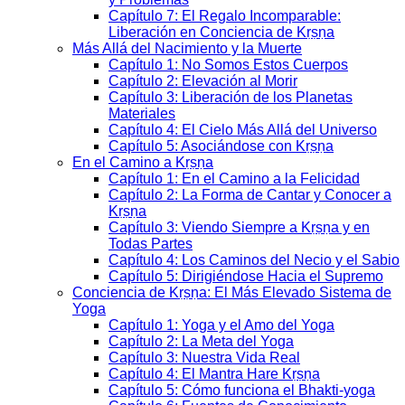
Capítulo 7: El Regalo Incomparable:
Liberación en Conciencia de Kṛṣṇa
Más Allá del Nacimiento y la Muerte
Capítulo 1: No Somos Estos Cuerpos
Capítulo 2: Elevación al Morir
Capítulo 3: Liberación de los Planetas
Materiales
Capítulo 4: El Cielo Más Allá del Universo
Capítulo 5: Asociándose con Kṛṣṇa
En el Camino a Kṛṣṇa
Capítulo 1: En el Camino a la Felicidad
Capítulo 2: La Forma de Cantar y Conocer a
Kṛṣṇa
Capítulo 3: Viendo Siempre a Kṛṣṇa y en
Todas Partes
Capítulo 4: Los Caminos del Necio y el Sabio
Capítulo 5: Dirigiéndose Hacia el Supremo
Conciencia de Kṛṣṇa: El Más Elevado Sistema de
Yoga
Capítulo 1: Yoga y el Amo del Yoga
Capítulo 2: La Meta del Yoga
Capítulo 3: Nuestra Vida Real
Capítulo 4: El Mantra Hare Kṛṣṇa
Capítulo 5: Cómo funciona el Bhakti-yoga