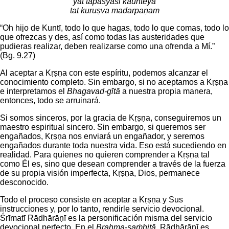
yat tapasyasi kaunteya
tat kuruṣva madarpaṇam
“Oh hijo de Kuntī, todo lo que hagas, todo lo que comas, todo lo
que ofrezcas y des, así como todas las austeridades que
pudieras realizar, deben realizarse como una ofrenda a Mí.”
(Bg. 9.27)
Al aceptar a Kṛṣṇa con este espíritu, podemos alcanzar el
conocimiento completo. Sin embargo, si no aceptamos a Kṛṣṇa
e interpretamos el
Bhagavad-gītā
a nuestra propia manera,
entonces, todo se arruinará.
Si somos sinceros, por la gracia de Kṛṣṇa, conseguiremos un
maestro espiritual sincero. Sin embargo, si queremos ser
engañados, Kṛṣṇa nos enviará un engañador, y seremos
engañados durante toda nuestra vida. Eso está sucediendo en
realidad. Para quienes no quieren comprender a Kṛṣṇa tal
como Él es, sino que desean comprender a través de la fuerza
de su propia visión imperfecta, Kṛṣṇa, Dios, permanece
desconocido.
Todo el proceso consiste en aceptar a Kṛṣṇa y Sus
instrucciones y, por lo tanto, rendirle servicio devocional.
Śrīmatī Rādhārāṇī es la personificación misma del servicio
devocional perfecto. En el
Brahma-saṁhitā
, Rādhārāṇī es