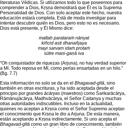
literaturas Védicas. Si utilizamos todo lo que poseemos para
comprender a Dios, Kṛṣṇa demostrará que Él es la Suprema
Personalidad de Dios. Con solo aceptar este hecho, nuestra
educación estará completa. Está de moda investigar para
intentar descubrir quién es Dios, pero esto no es necesario.
Dios está presente, y Él Mismo dice:
mattaḥ parataraṁ nānyat
kiñcid asti dhanañjaya
mayi sarvam idaṁ protaṁ
sūtre maṇi-gaṇā iva
“Oh conquistador de riquezas (Arjuna), no hay verdad superior
a Mí. Todo reposa en Mí, como perlas ensartadas en un hilo.”
(Bg. 7.7)
Esta información no solo se da en el
Bhagavad-gītā
, sino
también en otras escrituras, y ha sido aceptada desde el
principio por grandes
ācāryas
(maestros) como Śaṅkarācārya,
Rāmānujācārya, Madhvācārya, el Señor Caitanya y muchas
otras autoridades indiscutibles. Incluso en la actualidad,
quienes no aceptan a Kṛṣṇa como el Señor Supremo aceptan
el conocimiento que Kṛṣṇa le dio a Arjuna. De esta manera,
están aceptando a Kṛṣṇa indirectamente. Si uno acepta el
Bhagavad-gītā
como un gran libro de conocimiento, también