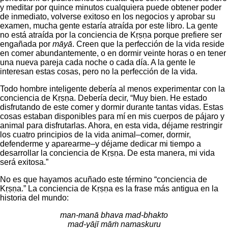
y meditar por quince minutos cualquiera puede obtener poder
de inmediato, volverse exitoso en los negocios y aprobar su
examen, mucha gente estaría atraída por este libro. La gente
no está atraída por la conciencia de Kṛṣṇa porque prefiere ser
engañada por
māyā
. Creen que la perfección de la vida reside
en comer abundantemente, o en dormir veinte horas o en tener
una nueva pareja cada noche o cada día. A la gente le
interesan estas cosas, pero no la perfección de la vida.
Todo hombre inteligente debería al menos experimentar con la
conciencia de Kṛṣṇa. Debería decir, “Muy bien. He estado
disfrutando de este comer y dormir durante tantas vidas. Estas
cosas estaban disponibles para mí en mis cuerpos de pájaro y
animal para disfrutarlas. Ahora, en esta vida, déjame restringir
los cuatro principios de la vida animal–comer, dormir,
defenderme y aparearme–y déjame dedicar mi tiempo a
desarrollar la conciencia de Kṛṣṇa. De esta manera, mi vida
será exitosa.”
No es que hayamos acuñado este término “conciencia de
Kṛṣṇa.” La conciencia de Kṛṣṇa es la frase más antigua en la
historia del mundo:
man-manā bhava mad-bhakto
mad-yājī māṁ namaskuru