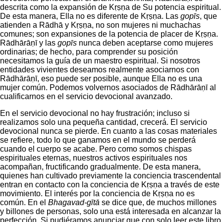
descrita como la expansión de Kṛṣṇa de Su potencia espiritual.
De esta manera, Ella no es diferente de Kṛṣṇa. Las
gopīs
, que
atienden a Rādhā y Kṛṣṇa, no son mujeres ni muchachas
comunes; son expansiones de la potencia de placer de Kṛṣṇa.
Rādhārāṇī y las
gopīs
nunca deben aceptarse como mujeres
ordinarias; de hecho, para comprender su posición
necesitamos la guía de un maestro espiritual. Si nosotros
entidades vivientes deseamos realmente asociarnos con
Rādhārāṇī, eso puede ser posible, aunque Ella no es una
mujer común. Podemos volvernos asociados de Rādhārāṇī al
cualificarnos en el servicio devocional avanzado.
En el servicio devocional no hay frustración; incluso si
realizamos solo una pequeña cantidad, crecerá. El servicio
devocional nunca se pierde. En cuanto a las cosas materiales
se refiere, todo lo que ganamos en el mundo se perderá
cuando el cuerpo se acabe. Pero como somos chispas
espirituales eternas, nuestros activos espirituales nos
acompañan, fructificando gradualmente. De esta manera,
quienes han cultivado previamente la conciencia trascendental
entran en contacto con la conciencia de Kṛṣṇa a través de este
movimiento. El interés por la conciencia de Kṛṣṇa no es
común. En el
Bhagavad-gītā
se dice que, de muchos millones
y billones de personas, solo una está interesada en alcanzar la
perfección. Si pudiéramos anunciar que con solo leer este libro