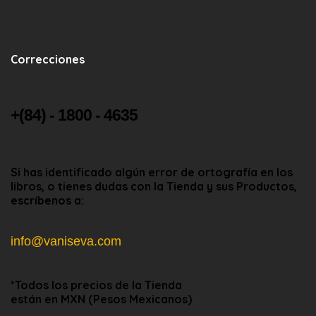
Correcciones
+(84) - 1800 - 4635
Si has identificado algún error de ortografía en los
libros, o tienes dudas con la Tienda y sus Productos,
escríbenos a:
info@vaniseva.com
*Todos los precios de la Tienda
están en
MXN
(
Pesos Mexicanos
)