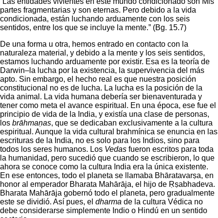
“Las entidades vivientes en este mundo condicionado son Mis
partes fragmentarias y son eternas. Pero debido a la vida
condicionada, están luchando arduamente con los seis
sentidos, entre los que se incluye la mente.” (Bg. 15.7)
De una forma u otra, hemos entrado en contacto con la
naturaleza material, y debido a la mente y los seis sentidos,
estamos luchando arduamente por existir. Esa es la teoría de
Darwin–la lucha por la existencia, la supervivencia del más
apto. Sin embargo, el hecho real es que nuestra posición
constitucional no es de lucha. La lucha es la posición de la
vida animal. La vida humana debería ser bienaventurada y
tener como meta el avance espiritual. En una época, ese fue el
principio de vida de la India, y existía una clase de personas,
los
brāhmaṇas
, que se dedicaban exclusivamente a la cultura
espiritual. Aunque la vida cultural brahmínica se enuncia en las
escrituras de la India, no es solo para los Indios, sino para
todos los seres humanos. Los
Vedas
fueron escritos para toda
la humanidad, pero sucedió que cuando se escribieron, lo que
ahora se conoce como la cultura India era la única existente.
En ese entonces, todo el planeta se llamaba Bhāratavarṣa, en
honor al emperador Bharata Mahārāja, el hijo de Ṛṣabhadeva.
Bharata Mahārāja gobernó todo el planeta, pero gradualmente
este se dividió. Así pues, el
dharma
de la cultura Védica no
debe considerarse simplemente Indio o Hindú en un sentido