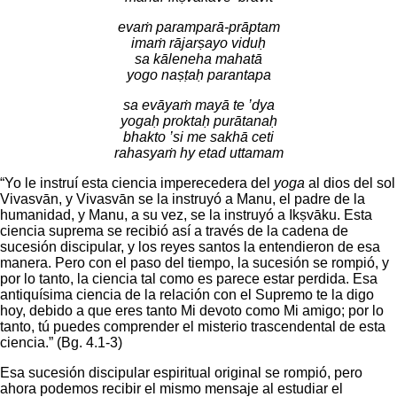
evaṁ paramparā-prāptam
imaṁ rājarṣayo viduḥ
sa kāleneha mahatā
yogo naṣṭaḥ parantapa
sa evāyaṁ mayā te ’dya
yogaḥ proktaḥ purātanaḥ
bhakto ’si me sakhā ceti
rahasyaṁ hy etad uttamam
“Yo le instruí esta ciencia imperecedera del
yoga
al dios del sol
Vivasvān, y Vivasvān se la instruyó a Manu, el padre de la
humanidad, y Manu, a su vez, se la instruyó a Ikṣvāku. Esta
ciencia suprema se recibió así a través de la cadena de
sucesión discipular, y los reyes santos la entendieron de esa
manera. Pero con el paso del tiempo, la sucesión se rompió, y
por lo tanto, la ciencia tal como es parece estar perdida. Esa
antiquísima ciencia de la relación con el Supremo te la digo
hoy, debido a que eres tanto Mi devoto como Mi amigo; por lo
tanto, tú puedes comprender el misterio trascendental de esta
ciencia.” (Bg. 4.1-3)
Esa sucesión discipular espiritual original se rompió, pero
ahora podemos recibir el mismo mensaje al estudiar el