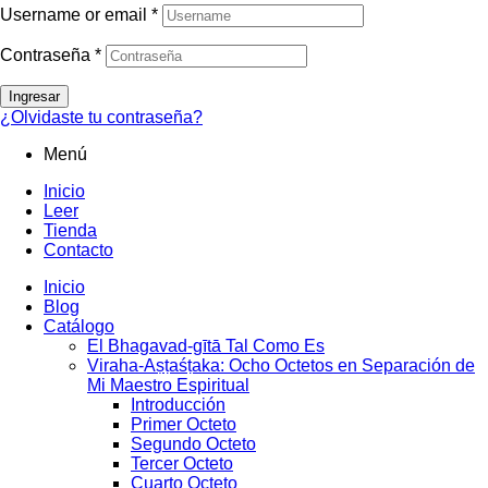
Username or email
*
Contraseña
*
Ingresar
¿Olvidaste tu contraseña?
Menú
Inicio
Leer
Tienda
Contacto
Inicio
Blog
Catálogo
El Bhagavad-gītā Tal Como Es
Viraha-Aṣṭaśṭaka: Ocho Octetos en Separación de
Mi Maestro Espiritual
Introducción
Primer Octeto
Segundo Octeto
Tercer Octeto
Cuarto Octeto