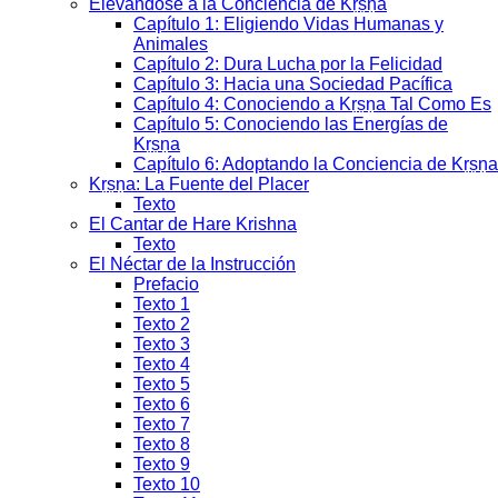
Elevándose a la Conciencia de Kṛṣṇa
Capítulo 1: Eligiendo Vidas Humanas y
Animales
Capítulo 2: Dura Lucha por la Felicidad
Capítulo 3: Hacia una Sociedad Pacífica
Capítulo 4: Conociendo a Kṛṣṇa Tal Como Es
Capítulo 5: Conociendo las Energías de
Kṛṣṇa
Capítulo 6: Adoptando la Conciencia de Kṛṣṇa
Kṛṣṇa: La Fuente del Placer
Texto
El Cantar de Hare Krishna
Texto
El Néctar de la Instrucción
Prefacio
Texto 1
Texto 2
Texto 3
Texto 4
Texto 5
Texto 6
Texto 7
Texto 8
Texto 9
Texto 10