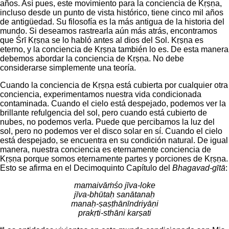
años. Así pues, este movimiento para la conciencia de Kṛṣṇa,
incluso desde un punto de vista histórico, tiene cinco mil años
de antigüedad. Su filosofía es la más antigua de la historia del
mundo. Si deseamos rastrearla aún más atrás, encontramos
que Śrī Kṛṣṇa se lo habló antes al dios del Sol. Kṛṣṇa es
eterno, y la conciencia de Kṛṣṇa también lo es. De esta manera
debemos abordar la conciencia de Kṛṣṇa. No debe
considerarse simplemente una teoría.
Cuando la conciencia de Kṛṣṇa está cubierta por cualquier otra
conciencia, experimentamos nuestra vida condicionada
contaminada. Cuando el cielo está despejado, podemos ver la
brillante refulgencia del sol, pero cuando está cubierto de
nubes, no podemos verla. Puede que percibamos la luz del
sol, pero no podemos ver el disco solar en sí. Cuando el cielo
está despejado, se encuentra en su condición natural. De igual
manera, nuestra conciencia es eternamente conciencia de
Kṛṣṇa porque somos eternamente partes y porciones de Kṛṣṇa.
Esto se afirma en el Decimoquinto Capítulo del
Bhagavad-gītā
:
mamaivāṁśo jīva-loke
jīva-bhūtaḥ sanātanaḥ
manaḥ-ṣaṣṭhānīndriyāṇi
prakṛti-sthāni karṣati