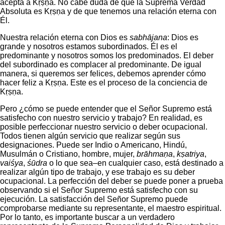
acepta a Kṛṣṇa. No cabe duda de que la Suprema Verdad
Absoluta es Kṛṣṇa y de que tenemos una relación eterna con
Él.
Nuestra relación eterna con Dios es
sabhājana
: Dios es
grande y nosotros estamos subordinados. Él es el
predominante y nosotros somos los predominados. El deber
del subordinado es complacer al predominante. De igual
manera, si queremos ser felices, debemos aprender cómo
hacer feliz a Kṛṣṇa. Este es el proceso de la conciencia de
Kṛṣṇa.
Pero ¿cómo se puede entender que el Señor Supremo está
satisfecho con nuestro servicio y trabajo? En realidad, es
posible perfeccionar nuestro servicio o deber ocupacional.
Todos tienen algún servicio que realizar según sus
designaciones. Puede ser Indio o Americano, Hindú,
Musulmán o Cristiano, hombre, mujer,
brāhmaṇa
,
kṣatriya
,
vaiśya
,
śūdra
o lo que sea–en cualquier caso, está destinado a
realizar algún tipo de trabajo, y ese trabajo es su deber
ocupacional. La perfección del deber se puede poner a prueba
observando si el Señor Supremo está satisfecho con su
ejecución. La satisfacción del Señor Supremo puede
comprobarse mediante su representante, el maestro espiritual.
Por lo tanto, es importante buscar a un verdadero