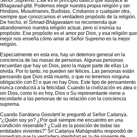
Señor Supremo. Este es el principio básico que subyace al
Bhagavad-gītā
. Podemos elegir nuestra propia religión y ser
Hindúes, Musulmanes, Budistas, Cristianos o cualquier otra,
siempre que conozcamos el verdadero propósito de la religión.
De hecho, el
Śrīmad-Bhāgavatam
no recomienda que
abandonemos nuestra religión actual, pero sí insinúa su
propósito. Ese propósito es el amor por Dios, y esa religión que
mejor nos enseña cómo amar al Señor Supremo es la mejor
religión.
Especialmente en esta era, hay un deterioro general en la
conciencia de las masas de personas. Algunas personas
recuerdan que hay un Dios, pero la mayor parte de ellas Lo
olvida. Por lo tanto, no pueden ser felices. Las personas están
pensando que Dios está muerto, o que no tenemos ninguna
obligación con Él o que no hay Dios. Este tipo de pensamiento
nunca conducirá a la felicidad. Cuando la civilización es atea o
sin Dios, como lo es hoy, Dios o Su representante viene a
recordarle a las personas de su relación con la conciencia
suprema.
Cuando Sanātana Gosvāmī le preguntó al Señor Caitanya,
“¿Quién soy yo? ¿Por qué siempre me encuentro en una
condición miserable? ¿Cuál es la posición de todas las
entidades vivientes?” Śrī Caitanya Mahāprabhu respondió de
inmediato que la verdadera identidad es la de sirviente de