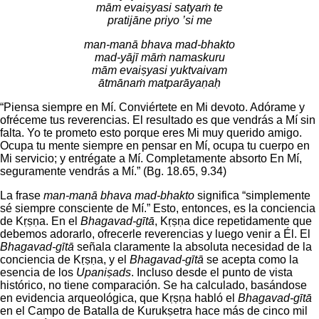
mām evaiṣyasi satyaṁ te
pratijāne priyo ’si me
man-manā bhava mad-bhakto
mad-yājī māṁ namaskuru
mām evaiṣyasi yuktvaivam
ātmānaṁ matparāyaṇaḥ
“Piensa siempre en Mí. Conviértete en Mi devoto. Adórame y
ofréceme tus reverencias. El resultado es que vendrás a Mí sin
falta. Yo te prometo esto porque eres Mi muy querido amigo.
Ocupa tu mente siempre en pensar en Mí, ocupa tu cuerpo en
Mi servicio; y entrégate a Mí. Completamente absorto En Mí,
seguramente vendrás a Mí.” (Bg. 18.65, 9.34)
La frase
man-manā bhava mad-bhakto
significa “simplemente
sé siempre consciente de Mí.” Esto, entonces, es la conciencia
de Kṛṣṇa. En el
Bhagavad-gītā
, Kṛṣṇa dice repetidamente que
debemos adorarlo, ofrecerle reverencias y luego venir a Él. El
Bhagavad-gītā
señala claramente la absoluta necesidad de la
conciencia de Kṛṣṇa, y el
Bhagavad-gītā
se acepta como la
esencia de los
Upaniṣads
. Incluso desde el punto de vista
histórico, no tiene comparación. Se ha calculado, basándose
en evidencia arqueológica, que Kṛṣṇa habló el
Bhagavad-gītā
en el Campo de Batalla de Kurukṣetra hace más de cinco mil