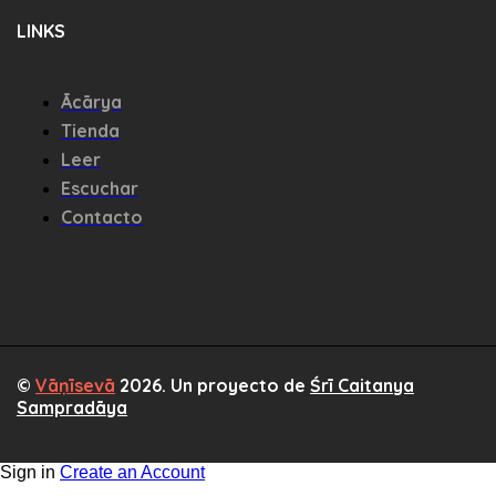
LINKS
Ācārya
Tienda
Leer
Escuchar
Contacto
©
Vāṇīsevā
2026. Un proyecto de
Śrī Caitanya
Sampradāya
Sign in
Create an Account