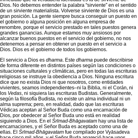
Dios. No debemos entender la palabra “sirviente” en el sentido
de un sirviente materialista. Volverse sirviente de Dios es una
gran posición. La gente siempre busca conseguir un puesto en
el gobierno o alguna posición en alguna empresa de
renombre, porque el servicio prestado en tales puestos genera
grandes ganancias. Aunque estamos muy ansiosos por
alcanzar buenos puestos en el servicio del gobierno, no nos
detenemos a pensar en obtener un puesto en el servicio a
Dios. Dios es el gobierno de todos los gobiernos.
El servicio a Dios es
dharma
. Este
dharma
puede describirse
de forma diferente en distintos países según las condiciones o
situaciones culturales y climáticas, pero en todas las escrituras
religiosas se instruye la obediencia a Dios. Ninguna escritura
dice que no exista Dios ni que nosotros, como entidades
vivientes, seamos independientes–ni la Biblia, ni el Corán, ni
los
Vedas
, ni siquiera las escrituras Budistas. Generalmente,
según la filosofía Budista, no existe un alma individual ni un
alma suprema; pero, en realidad, dado que las escrituras
Védicas aceptan al Señor Buda como una encarnación de
Dios, por obedecer al Señor Buda uno está en realidad
siguiendo a Dios. En el
Śrīmad-Bhāgavatam
hay una lista de
encarnaciones, y el Señor Buda es aceptado como una de
ellas. El
Śrīmad-Bhāgavatam
fue compilado por Vyāsadeva
hace cinco mil años, y el Señor Buda apareció hace unos