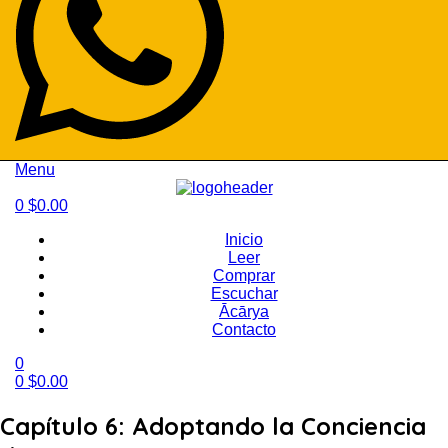
Menu
0
$
0.00
Inicio
Leer
Comprar
Escuchar
Ācārya
Contacto
0
0
$
0.00
Capítulo 6: Adoptando la Conciencia