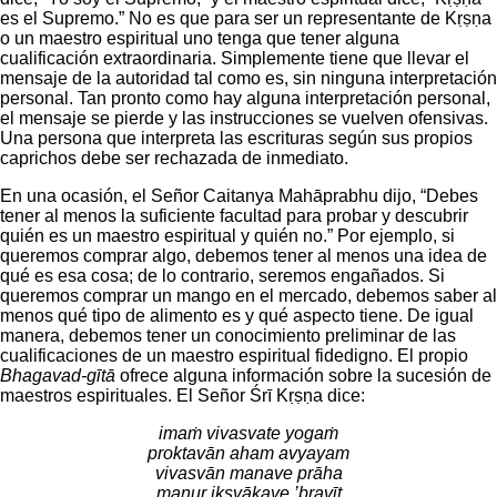
es el Supremo.” No es que para ser un representante de Kṛṣṇa
o un maestro espiritual uno tenga que tener alguna
cualificación extraordinaria. Simplemente tiene que llevar el
mensaje de la autoridad tal como es, sin ninguna interpretación
personal. Tan pronto como hay alguna interpretación personal,
el mensaje se pierde y las instrucciones se vuelven ofensivas.
Una persona que interpreta las escrituras según sus propios
caprichos debe ser rechazada de inmediato.
En una ocasión, el Señor Caitanya Mahāprabhu dijo, “Debes
tener al menos la suficiente facultad para probar y descubrir
quién es un maestro espiritual y quién no.” Por ejemplo, si
queremos comprar algo, debemos tener al menos una idea de
qué es esa cosa; de lo contrario, seremos engañados. Si
queremos comprar un mango en el mercado, debemos saber al
menos qué tipo de alimento es y qué aspecto tiene. De igual
manera, debemos tener un conocimiento preliminar de las
cualificaciones de un maestro espiritual fidedigno. El propio
Bhagavad-gītā
ofrece alguna información sobre la sucesión de
maestros espirituales. El Señor Śrī Kṛṣṇa dice:
imaṁ vivasvate yogaṁ
proktavān aham avyayam
vivasvān manave prāha
manur ikṣvākave ’bravīt