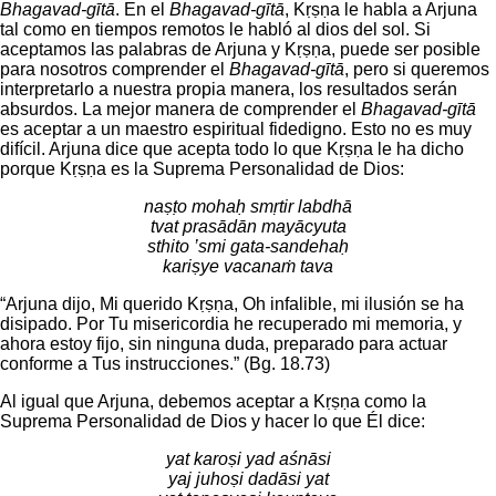
Bhagavad-gītā
. En el
Bhagavad-gītā
, Kṛṣṇa le habla a Arjuna
tal como en tiempos remotos le habló al dios del sol. Si
aceptamos las palabras de Arjuna y Kṛṣṇa, puede ser posible
para nosotros comprender el
Bhagavad-gītā
, pero si queremos
interpretarlo a nuestra propia manera, los resultados serán
absurdos. La mejor manera de comprender el
Bhagavad-gītā
es aceptar a un maestro espiritual fidedigno. Esto no es muy
difícil. Arjuna dice que acepta todo lo que Kṛṣṇa le ha dicho
porque Kṛṣṇa es la Suprema Personalidad de Dios:
naṣṭo mohaḥ smṛtir labdhā
tvat prasādān mayācyuta
sthito ’smi gata-sandehaḥ
kariṣye vacanaṁ tava
“Arjuna dijo, Mi querido Kṛṣṇa, Oh infalible, mi ilusión se ha
disipado. Por Tu misericordia he recuperado mi memoria, y
ahora estoy fijo, sin ninguna duda, preparado para actuar
conforme a Tus instrucciones.” (Bg. 18.73)
Al igual que Arjuna, debemos aceptar a Kṛṣṇa como la
Suprema Personalidad de Dios y hacer lo que Él dice:
yat karoṣi yad aśnāsi
yaj juhoṣi dadāsi yat