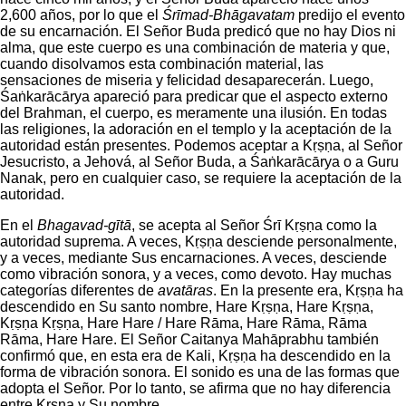
2,600 años, por lo que el
Śrīmad-Bhāgavatam
predijo el evento
de su encarnación. El Señor Buda predicó que no hay Dios ni
alma, que este cuerpo es una combinación de materia y que,
cuando disolvamos esta combinación material, las
sensaciones de miseria y felicidad desaparecerán. Luego,
Śaṅkarācārya apareció para predicar que el aspecto externo
del Brahman, el cuerpo, es meramente una ilusión. En todas
las religiones, la adoración en el templo y la aceptación de la
autoridad están presentes. Podemos aceptar a Kṛṣṇa, al Señor
Jesucristo, a Jehová, al Señor Buda, a Śaṅkarācārya o a Guru
Nanak, pero en cualquier caso, se requiere la aceptación de la
autoridad.
En el
Bhagavad-gītā
, se acepta al Señor Śrī Kṛṣṇa como la
autoridad suprema. A veces, Kṛṣṇa desciende personalmente,
y a veces, mediante Sus encarnaciones. A veces, desciende
como vibración sonora, y a veces, como devoto. Hay muchas
categorías diferentes de
avatāras
. En la presente era, Kṛṣṇa ha
descendido en Su santo nombre, Hare Kṛṣṇa, Hare Kṛṣṇa,
Kṛṣṇa Kṛṣṇa, Hare Hare / Hare Rāma, Hare Rāma, Rāma
Rāma, Hare Hare. El Señor Caitanya Mahāprabhu también
confirmó que, en esta era de Kali, Kṛṣṇa ha descendido en la
forma de vibración sonora. El sonido es una de las formas que
adopta el Señor. Por lo tanto, se afirma que no hay diferencia
entre Kṛṣṇa y Su nombre.