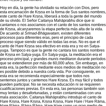
Hoy en día, la gente ha olvidado su relación con Dios, pero
esta encarnación de Kṛṣṇa en la forma de Sus santos nombres,
este canto de Hare Kṛṣṇa, liberará a toda la gente del mundo
de su olvido. El Señor Caitanya Mahāprabhu dice que si
cantamos o nos asociamos con el canto de los santos nombres
de Kṛṣṇa, alcanzaremos la etapa perfecta más alta de la vida.
De acuerdo al
Śrīmad-Bhāgavatam
, existen diferentes
procesos para diferentes eras, pero el principio de cada
proceso sigue siendo válido en todas las eras. No es que el
canto de Hare Kṛṣṇa sea efectivo en esta era y no en Satya-
yuga. Tampoco es que la gente no cantara los santos nombres
de Kṛṣṇa en Satya-yuga. En Satya-yuga, la meditación era el
proceso principal, y grandes
munis
meditaron durante períodos
que se extendieron por más de 60,000 años. Sin embargo, en
esta era, la perfección mediante esos medios de meditación no
es posible debido a nuestra corta vida. Por consiguiente, en
esta era se recomienda especialmente que todos nos
sentemos juntos y cantemos Hare Kṛṣṇa. Es muy fácil y todos
pueden participar. No se necesita educación ni se requieren
cualificaciones previas. En esta era, las personas también son
muy lentas y desafortunadas, y están contaminadas con una
mala asociación. Caitanya Mahāprabhu introdujo el canto de
Hare Kṛṣṇa, Hare Kṛṣṇa, Kṛṣṇa Kṛṣṇa, Hare Hare / Hare Rāma,
Hare Rāma, Rāma Rāma, Hare Hare como un gran medio de