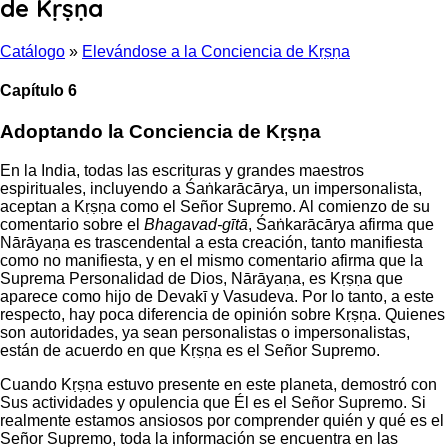
de Kṛṣṇa
Catálogo
»
Elevándose a la Conciencia de Kṛṣṇa
Capítulo 6
Adoptando la Conciencia de Kṛṣṇa
En la India, todas las escrituras y grandes maestros
espirituales, incluyendo a Śaṅkarācārya, un impersonalista,
aceptan a Kṛṣṇa como el Señor Supremo. Al comienzo de su
comentario sobre el
Bhagavad-gītā
, Śaṅkarācārya afirma que
Nārāyaṇa es trascendental a esta creación, tanto manifiesta
como no manifiesta, y en el mismo comentario afirma que la
Suprema Personalidad de Dios, Nārāyaṇa, es Kṛṣṇa que
aparece como hijo de Devakī y Vasudeva. Por lo tanto, a este
respecto, hay poca diferencia de opinión sobre Kṛṣṇa. Quienes
son autoridades, ya sean personalistas o impersonalistas,
están de acuerdo en que Kṛṣṇa es el Señor Supremo.
Cuando Kṛṣṇa estuvo presente en este planeta, demostró con
Sus actividades y opulencia que Él es el Señor Supremo. Si
realmente estamos ansiosos por comprender quién y qué es el
Señor Supremo, toda la información se encuentra en las