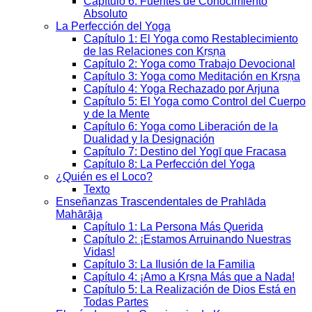
Capítulo 6: Fuentes de Conocimiento
Absoluto
La Perfección del Yoga
Capítulo 1: El Yoga como Restablecimiento
de las Relaciones con Kṛṣṇa
Capítulo 2: Yoga como Trabajo Devocional
Capítulo 3: Yoga como Meditación en Kṛṣṇa
Capítulo 4: Yoga Rechazado por Arjuna
Capítulo 5: El Yoga como Control del Cuerpo
y de la Mente
Capítulo 6: Yoga como Liberación de la
Dualidad y la Designación
Capítulo 7: Destino del Yogī que Fracasa
Capítulo 8: La Perfección del Yoga
¿Quién es el Loco?
Texto
Enseñanzas Trascendentales de Prahlāda
Mahārāja
Capítulo 1: La Persona Más Querida
Capítulo 2: ¡Estamos Arruinando Nuestras
Vidas!
Capítulo 3: La Ilusión de la Familia
Capítulo 4: ¡Amo a Kṛṣṇa Más que a Nada!
Capítulo 5: La Realización de Dios Está en
Todas Partes