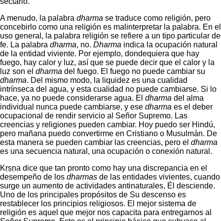
sectario.
A menudo, la palabra
dharma
se traduce como religión, pero
concebirlo como una religión es malinterpretar la palabra. En el
uso general, la palabra religión se refiere a un tipo particular de
fe. La palabra
dharma
, no.
Dharma
indica la ocupación natural
de la entidad viviente. Por ejemplo, dondequiera que hay
fuego, hay calor y luz, así que se puede decir que el calor y la
luz son el
dharma
del fuego. El fuego no puede cambiar su
dharma
. Del mismo modo, la liquidez es una cualidad
intrínseca del agua, y esta cualidad no puede cambiarse. Si lo
hace, ya no puede considerarse agua. El
dharma
del alma
individual nunca puede cambiarse, y ese
dharma
es el deber
ocupacional de rendir servicio al Señor Supremo. Las
creencias y religiones pueden cambiar. Hoy puedo ser Hindú,
pero mañana puedo convertirme en Cristiano o Musulmán. De
esta manera se pueden cambiar las creencias, pero el
dharma
es una secuencia natural, una ocupación o conexión natural.
Kṛṣṇa dice que tan pronto como hay una discrepancia en el
desempeño de los
dharmas
de las entidades vivientes, cuando
surge un aumento de actividades antinaturales, Él desciende.
Uno de los principales propósitos de Su descenso es
restablecer los principios religiosos. El mejor sistema de
religión es aquel que mejor nos capacita para entregarnos al